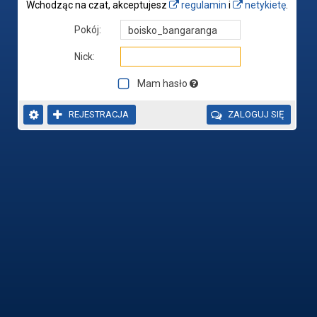
Wchodząc na czat, akceptujesz
regulamin
i
netykietę
.
Pokój:
Nick:
Mam hasło


REJESTRACJA

ZALOGUJ SIĘ