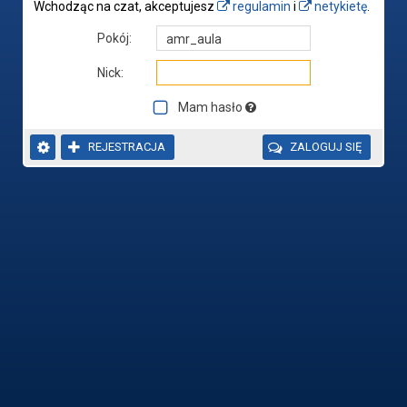
Wchodząc na czat, akceptujesz
regulamin
i
netykietę
.
Pokój:
Nick:
Mam hasło


REJESTRACJA

ZALOGUJ SIĘ