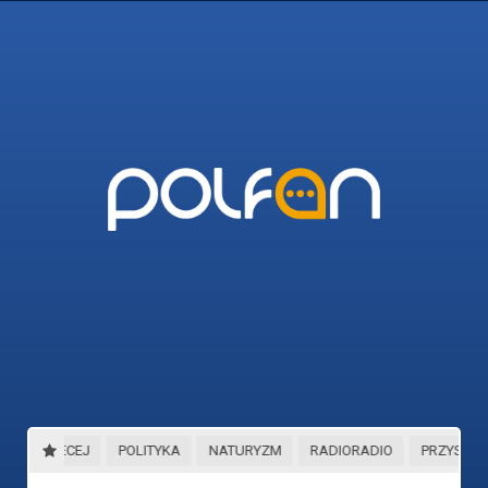
45_I_WIECEJ
POLITYKA
NATURYZM
RADIORADIO
PRZYSTAN_