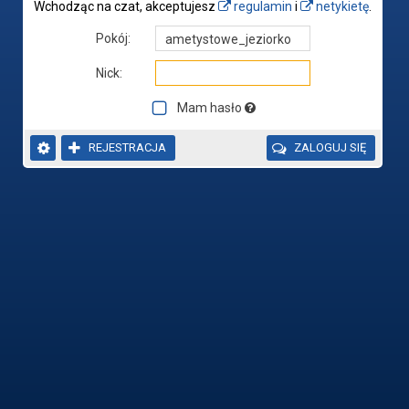
Wchodząc na czat, akceptujesz
regulamin
i
netykietę
.
Pokój:
Nick:
Mam hasło


REJESTRACJA

ZALOGUJ SIĘ