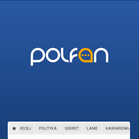
45_I_WIECEJ
POLITYKA
SEKRET
LANIE
KAWIARENKA_GAZ