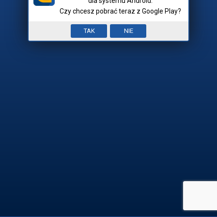
dla systemu Android.
Czy chcesz pobrać teraz z Google Play?
Nick:
Input error. To pole jest
TAK
NIE
Mam hasło
wymagane.


REJESTRACJA

ZALOGUJ SIĘ