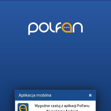
POLFAN
45_I_WIECEJ
POLITYKA
RADIO_EUFORIA
LANIE
Wchodząc na czat, akceptujesz
Aplikacja mobilna
regulamin
i
netykietę
.
Wygodnie czatuj z aplikacji Polfanu
Pokój: