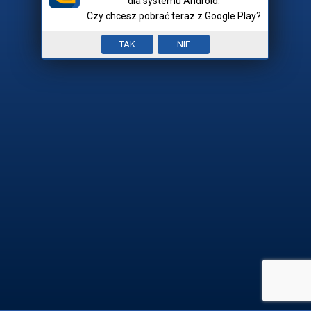
dla systemu Android.
Czy chcesz pobrać teraz z Google Play?
Nick:
Input error. To pole jest
TAK
NIE
Mam hasło
wymagane.


REJESTRACJA

ZALOGUJ SIĘ