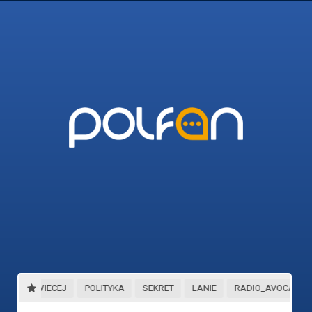
45_I_WIECEJ
POLITYKA
SEKRET
LANIE
RADIO_AVOCADO