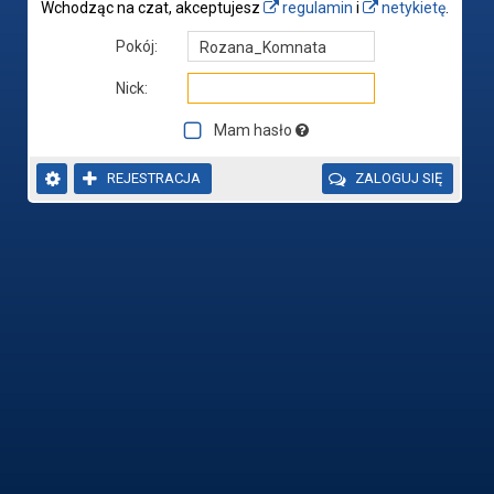
Wchodząc na czat, akceptujesz
regulamin
i
netykietę
.
Pokój:
Nick:
Mam hasło


REJESTRACJA

ZALOGUJ SIĘ