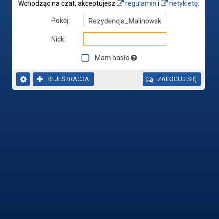
Wchodząc na czat, akceptujesz
regulamin
i
netykietę
.
Pokój:
Nick:
Mam hasło


REJESTRACJA

ZALOGUJ SIĘ