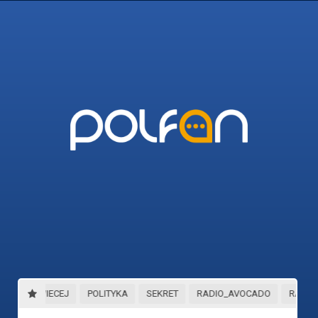
45_I_WIECEJ
POLITYKA
SEKRET
RADIO_AVOCADO
RADIO_