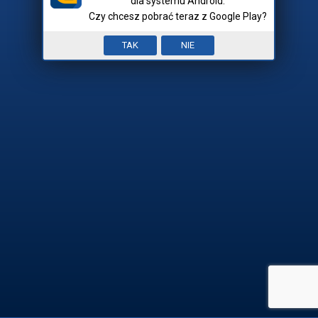
dla systemu Android.
Czy chcesz pobrać teraz z Google Play?
Nick:
Input error. To pole jest
TAK
NIE
Mam hasło
wymagane.


REJESTRACJA

ZALOGUJ SIĘ