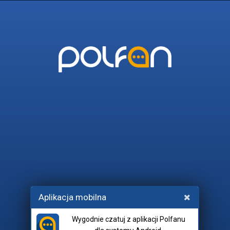
POLFAN
45_I_WIECEJ
POLITYKA
RADIO_EUFORIA
SEKRET
Wchodząc na czat, akceptujesz
Aplikacja mobilna
regulamin
i
netykietę
.
Wygodnie czatuj z aplikacji Polfanu
Pokój: