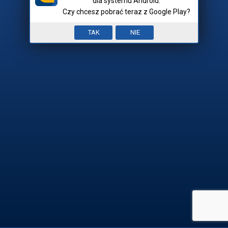
dla systemu Android.
Czy chcesz pobrać teraz z Google Play?
Nick:
Input error. To pole jest
TAK
NIE
Mam hasło
wymagane.


REJESTRACJA

ZALOGUJ SIĘ