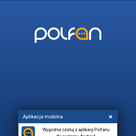
POLFAN
45_I_WIECEJ
POLITYKA
RADIO_FORTYPLUS
AI
Wchodząc na czat, akceptujesz
Aplikacja mobilna
regulamin
i
netykietę
.
Wygodnie czatuj z aplikacji Polfanu
Pokój: