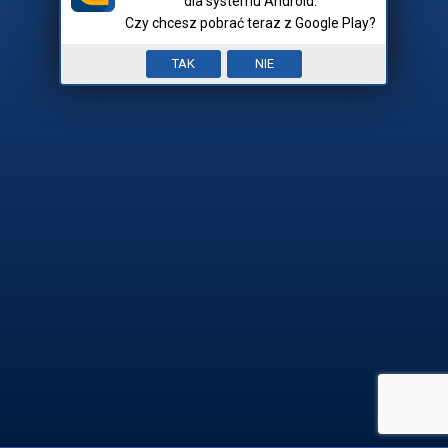
dla systemu Android.
Czy chcesz pobrać teraz z Google Play?
Nick:
Input error. To pole jest
TAK
NIE
Mam hasło
wymagane.


REJESTRACJA

ZALOGUJ SIĘ