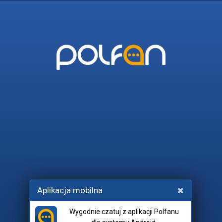
POLFAN
45_I_WIECEJ
POLITYKA
RADIO_EUFORIA
SEKRET
Wchodząc na czat, akceptujesz
Aplikacja mobilna
regulamin
i
netykietę
.
Wygodnie czatuj z aplikacji Polfanu
Pokój: