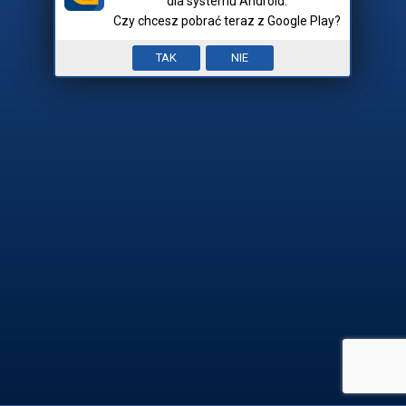
dla systemu Android.
Czy chcesz pobrać teraz z Google Play?
Nick:
Input error. To pole jest
TAK
NIE
Mam hasło
wymagane.


REJESTRACJA

ZALOGUJ SIĘ